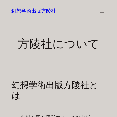
内
幻想学術出版方陵社
容
を
ス
キ
方陵社について
ッ
プ
幻想学術出版方陵社と
は